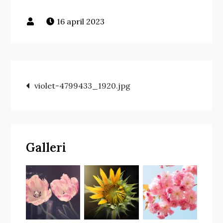
16 april 2023
Inläggsnavigering
violet-4799433_1920.jpg
Galleri