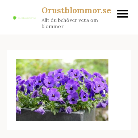
Skip
Orustblommor.se
to
Allt du behöver veta om
content
blommor